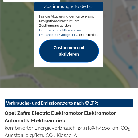
Zustimmung erforderlich
Für die Aktivierung der Karten- und
Navigationsdienste ist Ihre
Zustimmung zu den
Datenschutzrichtlinien vom
Drittanbieter Google LLC
erforderlich.
Zustimmen und
aktivieren
Verbrauchs- und Emissionswerte nach WLTP:
Opel Zafira Electric Elektromotor Elektromotor
Automatik-Elektroantrieb
kombinierter Energieverbrauch: 24,9 kWh/100 km, CO
-
2
Ausstoß: 0 g/km, CO
-Klasse: A
2