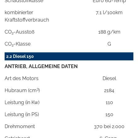
Schadstoffklasse
Euro 6d-Temp
kombinierter
7,1 l/100km
Kraftstoffverbrauch
CO
-Ausstoß
188 g/km
2
CO
-Klasse
G
2
2.2 Diesel 150
ANTRIEB, ALLGEMEINE DATEN
Art des Motors
Diesel
3
Hubraum (cm
)
2184
Leistung (in Kw)
110
Leistung (in PS)
150
Drehmoment
370 bei 2.000