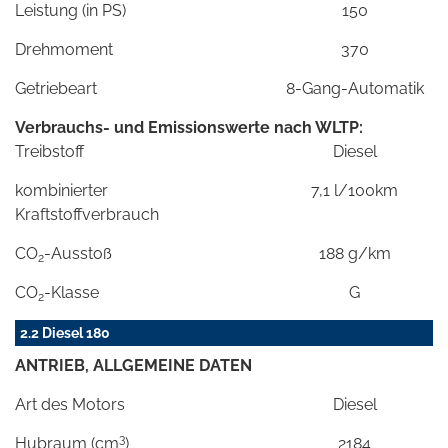
Leistung (in PS)
150
Drehmoment
370
Getriebeart
8-Gang-Automatik
Verbrauchs- und Emissionswerte nach WLTP:
Treibstoff
Diesel
kombinierter
7,1 l/100km
Kraftstoffverbrauch
CO
-Ausstoß
188 g/km
2
CO
-Klasse
G
2
2.2 Diesel 180
ANTRIEB, ALLGEMEINE DATEN
Art des Motors
Diesel
3
Hubraum (cm
)
2184