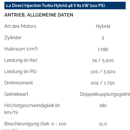
1.2 Direct Injection Turbo Hybrid 48 V 81 kW (110 PS)
ANTRIEB, ALLGEMEINE DATEN
Art des Motors
Hybrid
Zylinder
3
3
Hubraum (cm
)
1.199
Leistung (in Kw)
74 / 5.500
Leistung (in PS)
100 / 5.500
Drehmoment
205 / 1.750
Getriebeart
Doppelkupplungsgetri
Höchstgeschwindigkeit (in
180
km/h)
Beschleunigung (Sek. 0 - 100
11,0