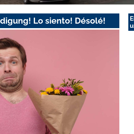
E
digung! Lo siento! Désolé!
u