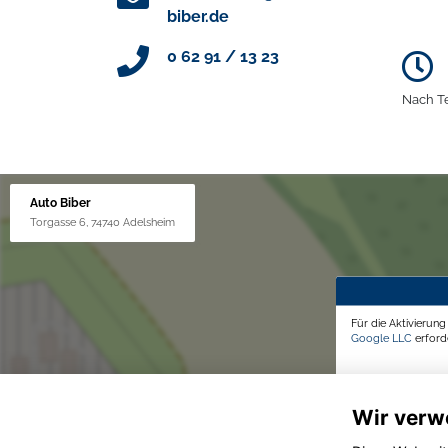
biber.de
0 62 91 / 13 23
Nach T
Auto Biber
Torgasse 6, 74740 Adelsheim
Für die Aktivierun
Google LLC
erforde
Wir verw