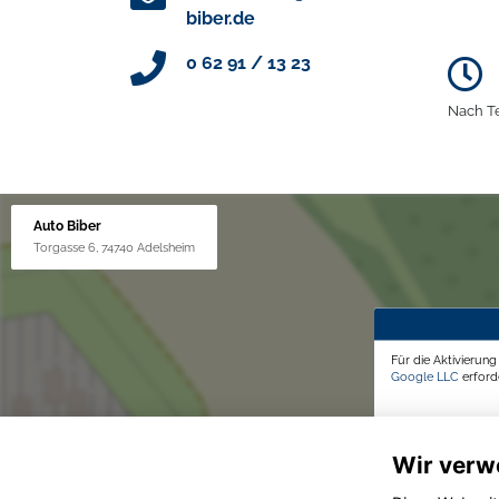
biber.de
0 62 91 / 13 23
Nach T
Auto Biber
Torgasse 6, 74740 Adelsheim
Für die Aktivierun
Google LLC
erforde
Wir verw