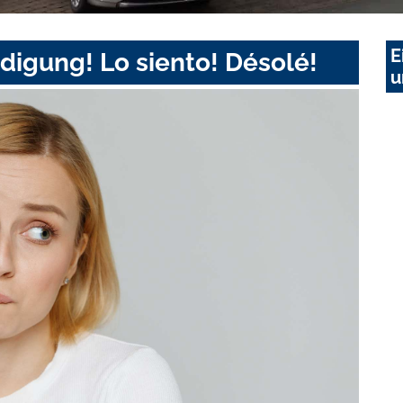
E
digung! Lo siento! Désolé!
u